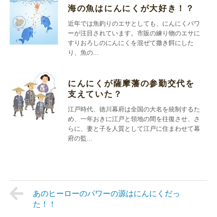
海の魚はにんにくが大好き！？
近年では魚釣りのエサとしても、にんにくパワ
ーが注目されています。市販の練り物のエサに
すりおろしのにんにくを混ぜて撒き餌にした
り、魚の...
にんにくが薩摩藩の参勤交代を
支えていた？
江戸時代、徳川幕府は全国の大名を統制するた
め、一年おきに江戸と領地の間を往復させ、さ
らに、妻と子を人質として江戸に住まわせて幕
府の監...
あのヒーローのパワーの源はにんにくだっ
た！！