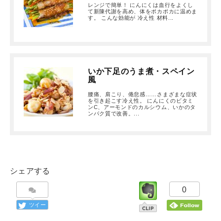
レンジで簡単！ にんにくは血行をよくし
て新陳代謝を高め、体をポカポカに温めま
す。 こんな効能が 冷え性 材料...
いか下足のうま煮・スペイン
風
腰痛、肩こり、倦怠感……さまざまな症状
を引き起こす冷え性。 にんにくのビタミ
ンC、アーモンドのカルシウム、いかのタ
ンパク質で改善。...
シェアする
0
ツイー
ト