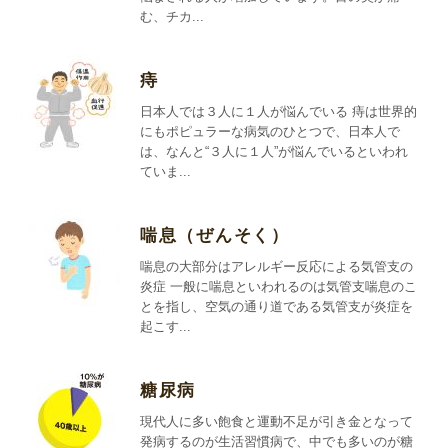
む、チカ...
痔
日本人では３人に１人が悩んでいる 痔は世界的
にもポピュラーな病気のひとつで、日本人で
は、なんと“３人に１人”が悩んでいるといわれ
ていま...
喘息（ぜんそく）
喘息の大部分はアレルギー反応による気管支の
炎症 一般に喘息といわれるのは気管支喘息のこ
とを指し、空気の通り道である気管支が炎症を
起こす...
糖尿病
現代人に多い飽食と運動不足が引き金となって
発病するのが生活習慣病で、中でも多いのが糖