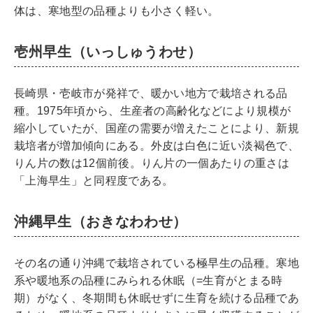
体は、寒地型の品種よりも小さく軽い。
壱州早生（いっしゅうわせ）
長崎県・壱岐市が発祥で、暖かい地方で栽培される品
種。1975年頃から、生産者の高齢化などにより規模が
縮小していたが、国産の需要が増えたことにより、新規
栽培者が増加傾向にある。外皮は白色に近い淡褐色で、
りん片の数は12個前後。りん片の一個あたりの重さは
「上海早生」と同程度である。
沖縄早生（おきなわわせ）
その名の通り沖縄で栽培されている極早生の品種。寒地
系や暖地系の品種にみられる休眠（=生育がとまる時
期）がなく、冬期間も休眠せずに生育を続ける品種であ