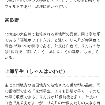
つ辛みとのバランスが良いので、にんにく特有の香りが
マイルドであり、調理に使いやすい。
富良野
北海道の大自然で栽培される寒地型の品種。同じ寒地系
である「福地ホワイト六片」と違い、りん片が赤褐色で
着色の強いのが特徴である。外皮は白色で、りん片の数
は6個前後。茎にんにく、葉にんにくの栽培にも適して
いる。
上海早生（しゃんはいわせ）
主に九州地方や四国地方で栽培される暖地型の品種。同
じ暖地型である「壱州早生」よりも熟期が早く、そのた
め早く収穫できる。りん片が12個前後と多く、外皮の
白色で見栄えがよいが、りん片の一個あたりの大きさ自