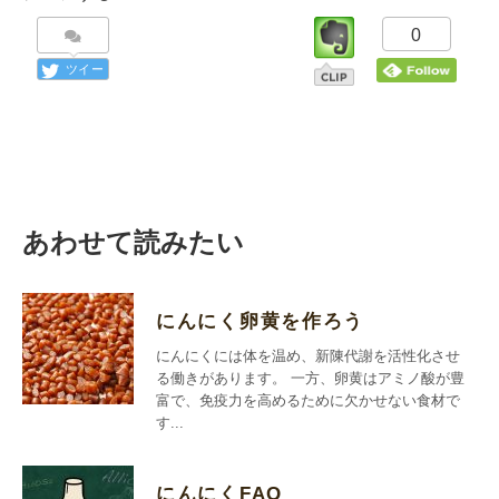
0
ツイー
ト
あわせて読みたい
にんにく卵黄を作ろう
にんにくには体を温め、新陳代謝を活性化させ
る働きがあります。 一方、卵黄はアミノ酸が豊
富で、免疫力を高めるために欠かせない食材で
す...
にんにくFAQ