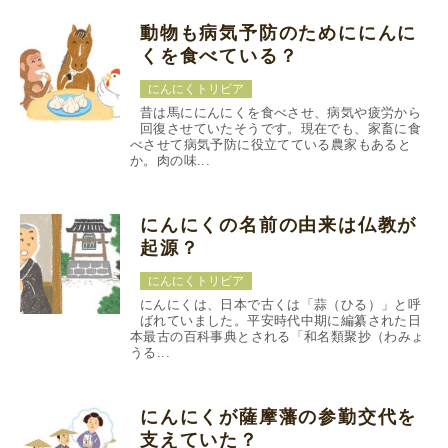
動物も病気予防のためににんに
くを食べている？
にんにくトリビア
昔は馬ににんにくを食べさせ、病気や疲労から
回復させていたそうです。現在でも、家畜に食
べさせて病気予防に役立てている農家もあると
か。肉の味...
にんにくの名前の由来は仏教が
起源？
にんにくトリビア
にんにくは、日本で古くは「蒜（ひる）」と呼
ばれていました。平安時代中期に編纂された日
本最古の百科事典とされる「和名類聚抄（わみょ
うる...
にんにくが薩摩藩の参勤交代を
支えていた？