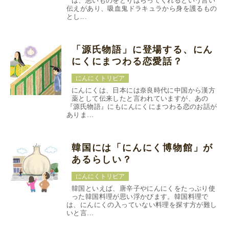
は、悪いものをとりはらってくれるという言い
伝えがあり、吸血鬼ドラキュラから身を護るもの
とし...
「源氏物語」に登場する、にん
にくにまつわる恋愛話？
にんにくトリビア
にんにくは、日本には奈良時代に中国から漢方
薬として伝来したと言われていますが、あの
『源氏物語』にもにんにくにまつわる恋のお話が
ありま...
韓国には「にんにく博物館」が
あるらしい？
にんにくトリビア
韓国といえば、唐辛子やにんにくをたっぷり使
った韓国料理が思い浮かびます。韓国料理で
は、にんにくの入っていない料理を探す方が難し
いと言...