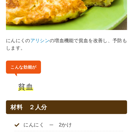
にんにくの
アリシン
の増血機能で貧血を改善し、予防も
します。
こんな効能が
貧血
材料 ２人分
にんにく ─ 2かけ