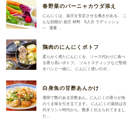
春野菜のバーニャカウダ添え
にんにくは、血圧を安定させる働きがある。 こ
んな効能が 血圧 材料 6人分 ラディッシュ
─ 適量 ...
鶏肉のにんにくポトフ
柔らかく煮たにんにくを、ソース代わりに食べ
る香り高いポトフ。 ソルトスティックなど堅焼
きパンと一緒に。 にんにく使いのポ...
白身魚の甘酢あんかけ
透明で艶のある甘酢あん。にんにくの香りが魚
のうま味を引き立てます。 にんにくの薬効は古
代ギリシャ時代から、数多く伝えられてきまし
た...