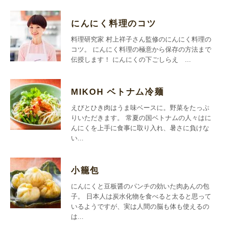
にんにく料理のコツ
料理研究家 村上祥子さん監修のにんにく料理の
コツ。 にんにく料理の極意から保存の方法まで
伝授します！ にんにくの下ごしらえ ...
MIKOH ベトナム冷麺
えびとひき肉はうま味ベースに。野菜をたっぷ
りいただきます。 常夏の国ベトナムの人々はに
んにくを上手に食事に取り入れ、暑さに負けな
い...
小籠包
にんにくと豆板醤のパンチの効いた肉あんの包
子。 日本人は炭水化物を食べると太ると思って
いるようですが、実は人間の脳も体も使えるの
は...