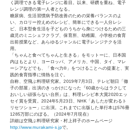
く調理できる電子レンジに着目。以来、研鑽を重ね、電子
レンジ調理の第一人者となる。
糖尿病、生活習慣病予防改善のための栄養バランスのよ
い、カロリー控えめのレシピ、簡単にできる一人分レシ
ピ、日本型食生活を子どものうちから身につけるための三
歳児のミニシェフクラブ、保育所、幼稚園、小学校の食育
出前授業など、あらゆるジャンルに電子レンジテクを活
用。
「ちゃんと食べてちゃんと生きる」をモットーに、日本国
内はもとより、ヨーロッパ、アメリカ、中国、タイ、マレ
ーシアなどでも、「食べ力®」をつけることへの提案と、実
践的食育指導に情熱を注ぐ。
自称、空飛ぶ料理研究家。2019年7月3日、テレビ朝日「徹
子の部屋」出演のきっかけになった『60歳からはラクして
おいしい頑張らない台所』は、料理レシピ本大賞2020エッ
セイ賞を受賞。2024年5月23日、NHK「あしたが変わるト
リセツショー」に出演。これまでに出版した単行本は576冊
1285万部にのぼる。（2024年7月現在）
詳細は空飛ぶ料理研究家・村上祥子のホームページ
http://www.murakami-s.jp
で。